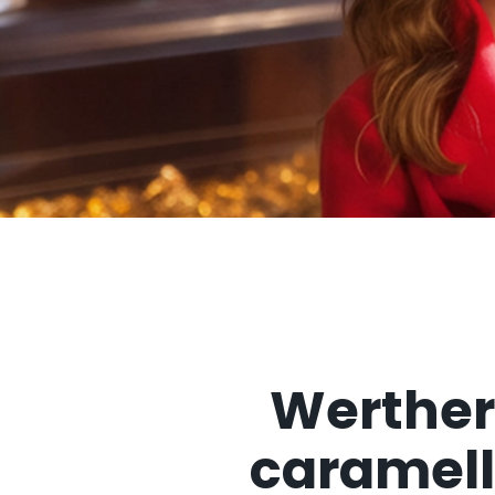
Werther’
caramell