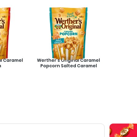
al Caramel
Werther's Original Caramel
n
Popcorn Salted Caramel