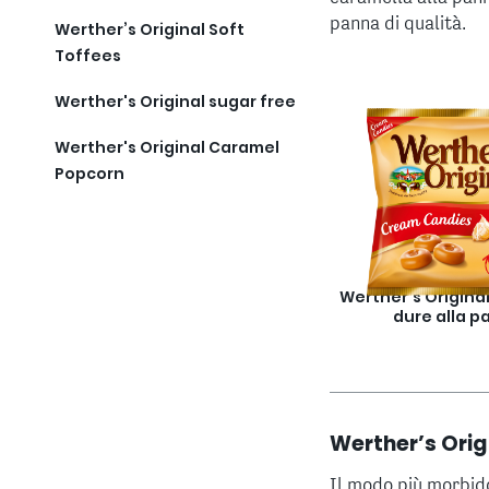
panna di qualità.
Werther’s Original Soft
Toffees
Werther's Original sugar free
Werther's Original Caramel
Popcorn
Werther's Origina
dure alla p
Werther’s Orig
Il modo più morbid