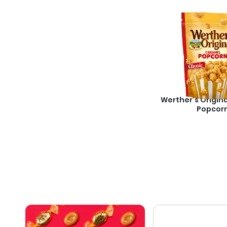
Werther's Origin
Popcor