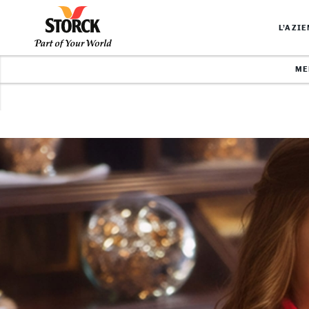
L’AZI
ME