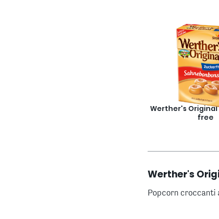
Werther's Original
free
Werther's Ori
Popcorn croccanti a