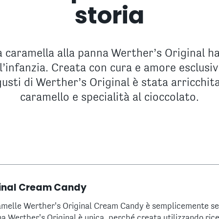
storia
a caramella alla panna Werther’s Original h
l’infanzia. Creata con cura e amore esclusi
usti di Werther’s Original è stata arricchita 
caramello e specialità al cioccolato.
ginal Cream Candy
ramelle Werther's Original Cream Candy è semplicemente se
a Werther's Original è unica, perché creata utilizzando rice