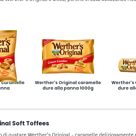
l caramelle
Werther's Original caramelle
Werther's 
anna
dure alla panna 1000g
dure all
inal Soft Toffees
o di gustare Werther's Original - caramelle deliziosamente