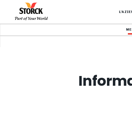
L’AZI
ME
Informa