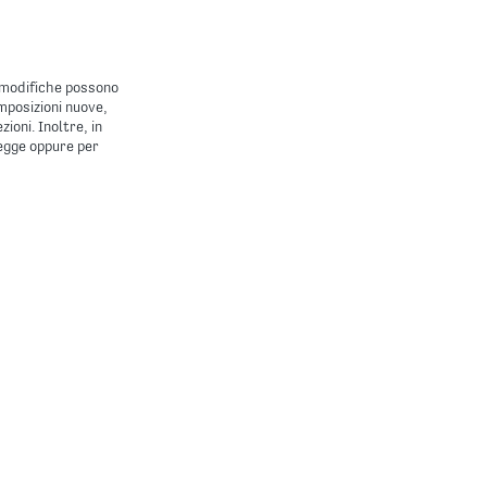
di modifiche possono
mposizioni nuove,
ioni. Inoltre, in
legge oppure per