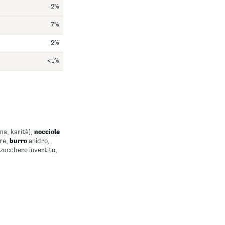
2%
7%
2%
<1%
ma, karitè),
nocciole
ere,
burro
anidro,
i zucchero invertito,