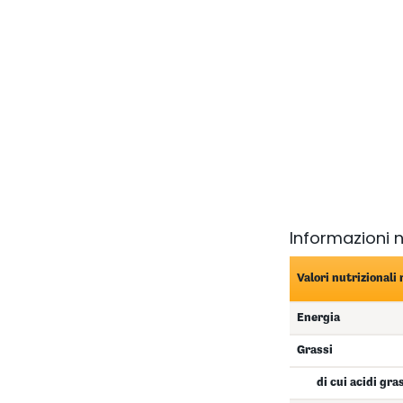
Informazioni n
Valori nutrizionali
Energia
Grassi
di cui acidi gra