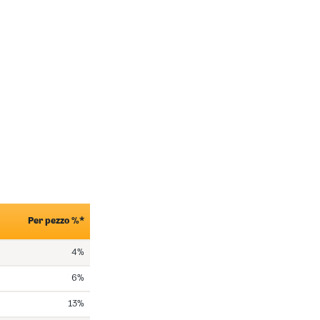
Per pezzo %*
4%
6%
13%