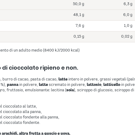
50,0 g
6,3 g
48,1 g
6,0 g
7,6 g
1,0 g
0,15 g
0,02 g
mento di un adulto medio (8400 kJ/2000 kcal)
di cioccolato ripieno e non.
, burro di cacao, pasta di cacao,
latte
intero in polvere, grassi vegetali (pal
4%),
panna
in polvere,
latte
scremato in polvere,
lattosio
,
latticello
in polv
o, fruttosio, emulsionante: lecitina (
soia
), sciroppo di glucosio, sciroppo d
 cioccolato al latte,
l cioccolato alla panna,
l cioccolato fondente alla panna,
l cioccolato fondente.
arachidi, altra frutta a guscio e uova.