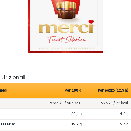
utrizionali
 medi
Per 100 g
Per pezzo (12,5 g)
2344 kJ / 563 kcal
293 kJ / 70 kcal
36,1 g
4,5 g
ssi saturi
19,7 g
2,5 g