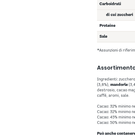
Carboidrati
di cui zuccheri
Proteine
Sale
*Assunzioni di riferi
Assortimento 
Ingredienti: zucchero
(3,8%),
mandorle
(3,
destrosio, cacao magr
caffé, aromi, sale.
Cacao: 32% minimo nel
Cacao: 32% minimo ne
Cacao: 45% minimo ne
Cacao: 50% minimo ne
Può anche contenere 