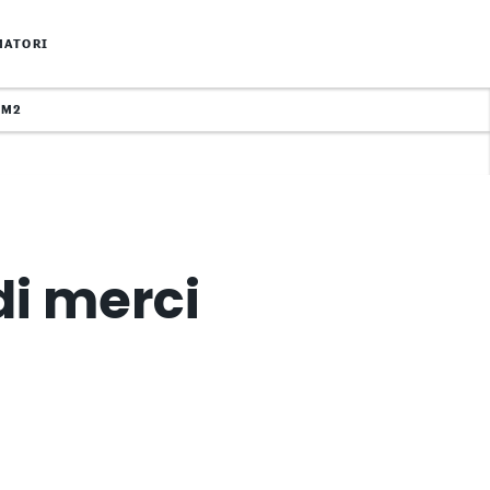
MATORI
MM2
di merci