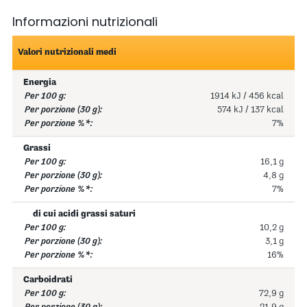
Informazioni nutrizionali
Valori nutrizionali medi
Energia
1914 kJ / 456 kcal
574 kJ / 137 kcal
7%
Grassi
16,1 g
4,8 g
7%
di cui acidi grassi saturi
10,2 g
3,1 g
16%
Carboidrati
72,9 g