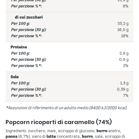
21,9 g
8%
di cui zuccheri
53,2 g
16,0 g
18%
Proteine
2,9 g
0,9 g
2%
Sale
1,3 g
0,39 g
7%
*Assunzioni di riferimento di un adulto medio (8400 kJ/2000 kcal)
Popcorn ricoperti di caramello (74%)
Ingredienti: zucchero, mais, sciroppo di glucosio,
burro
anidro,
panna
(6,7%), siero di
latte
concentrato,
burro
, sale, sciroppo di