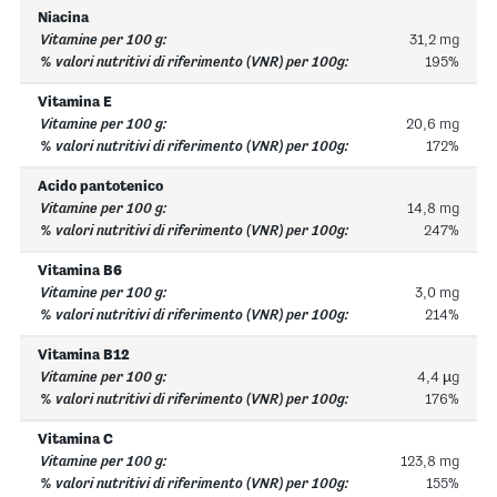
Niacina
31,2 mg
195%
Vitamina E
20,6 mg
172%
Acido pantotenico
14,8 mg
247%
Vitamina B6
3,0 mg
214%
Vitamina B12
4,4 µg
176%
Vitamina C
123,8 mg
155%