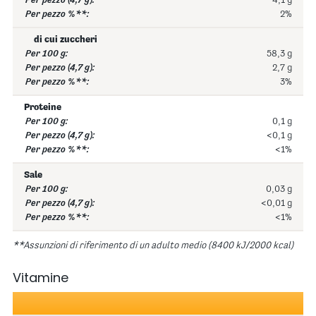
4,1 g
2%
di cui zuccheri
58,3 g
2,7 g
3%
Proteine
0,1 g
<0,1 g
<1%
Sale
0,03 g
<0,01 g
<1%
**Assunzioni di riferimento di un adulto medio (8400 kJ/2000 kcal)
Vitamine