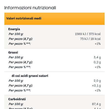
Informazioni nutrizionali
Valori nutrizionali medi
Energia
1589 kJ / 375 kcal
75 kJ / 18 kcal
<1%
Grassi
3,4 g
0,2 g
<1%
di cui acidi grassi saturi
2,0 g
<0,1 g
<1%
Carboidrati
87,4 g