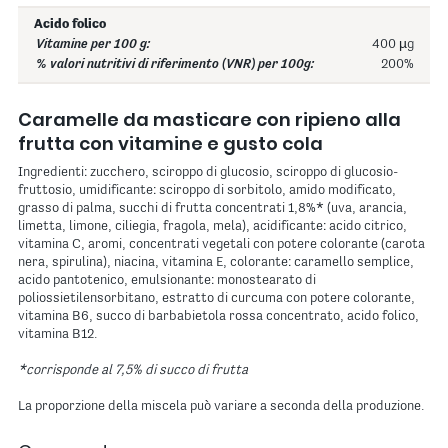
Acido folico
400 µg
200%
Caramelle da masticare con ripieno alla
frutta con vitamine e gusto cola
Ingredienti: zucchero, sciroppo di glucosio, sciroppo di glucosio-
fruttosio, umidificante: sciroppo di sorbitolo, amido modificato,
grasso di palma, succhi di frutta concentrati 1,8%* (uva, arancia,
limetta, limone, ciliegia, fragola, mela), acidificante: acido citrico,
vitamina C, aromi, concentrati vegetali con potere colorante (carota
nera, spirulina), niacina, vitamina E, colorante: caramello semplice,
acido pantotenico, emulsionante: monostearato di
poliossietilensorbitano, estratto di curcuma con potere colorante,
vitamina B6, succo di barbabietola rossa concentrato, acido folico,
vitamina B12.
*corrisponde al 7,5% di succo di frutta
La proporzione della miscela può variare a seconda della produzione.