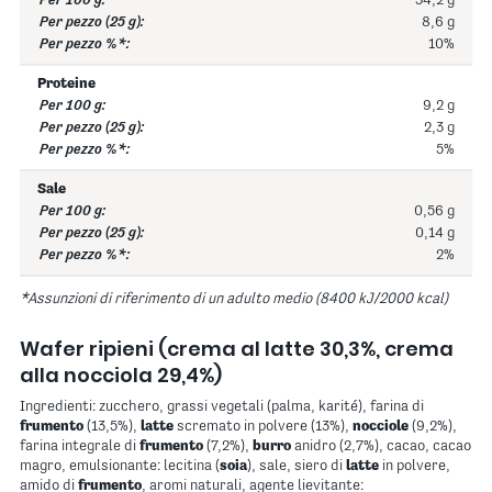
34,2 g
8,6 g
10%
Proteine
9,2 g
2,3 g
5%
Sale
0,56 g
0,14 g
2%
*Assunzioni di riferimento di un adulto medio (8400 kJ/2000 kcal)
Wafer ripieni (crema al latte 30,3%, crema
alla nocciola 29,4%)
Ingredienti: zucchero, grassi vegetali (palma, karité), farina di
frumento
(13,5%),
latte
scremato in polvere (13%),
nocciole
(9,2%),
farina integrale di
frumento
(7,2%),
burro
anidro (2,7%), cacao, cacao
magro, emulsionante: lecitina (
soia
), sale, siero di
latte
in polvere,
amido di
frumento
, aromi naturali, agente lievitante: