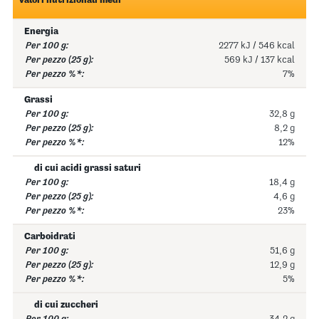
Valori nutrizionali medi
Energia
2277 kJ / 546 kcal
569 kJ / 137 kcal
7%
Grassi
32,8 g
8,2 g
12%
di cui acidi grassi saturi
18,4 g
4,6 g
23%
Carboidrati
51,6 g
12,9 g
5%
di cui zuccheri