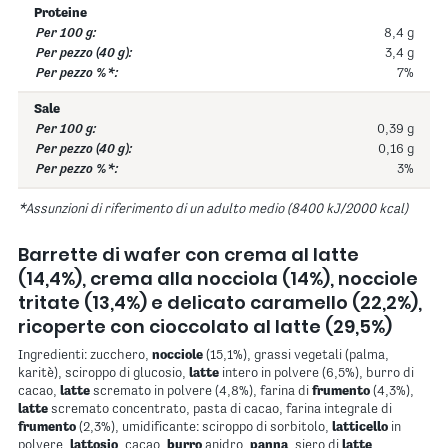
Proteine
8,4 g
3,4 g
7%
Sale
0,39 g
0,16 g
3%
*Assunzioni di riferimento di un adulto medio (8400 kJ/2000 kcal)
Barrette di wafer con crema al latte
(14,4%), crema alla nocciola (14%), nocciole
tritate (13,4%) e delicato caramello (22,2%),
ricoperte con cioccolato al latte (29,5%)
Ingredienti: zucchero,
nocciole
(15,1%), grassi vegetali (palma,
karitè), sciroppo di glucosio,
latte
intero in polvere (6,5%), burro di
cacao,
latte
scremato in polvere (4,8%), farina di
frumento
(4,3%),
latte
scremato concentrato, pasta di cacao, farina integrale di
frumento
(2,3%), umidificante: sciroppo di sorbitolo,
latticello
in
polvere,
lattosio
, cacao,
burro
anidro,
panna
, siero di
latte