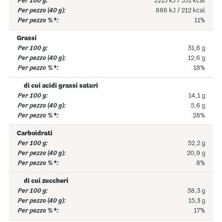
2215 kJ / 531 kcal
886 kJ / 212 kcal
11%
Grassi
31,6 g
12,6 g
18%
di cui acidi grassi saturi
14,1 g
5,6 g
28%
Carboidrati
52,2 g
20,9 g
8%
di cui zuccheri
38,3 g
15,3 g
17%